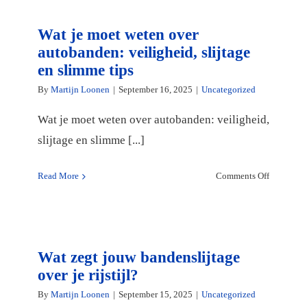
Wat je moet weten over
autobanden: veiligheid, slijtage
en slimme tips
By
Martijn Loonen
|
September 16, 2025
|
Uncategorized
Wat je moet weten over autobanden: veiligheid,
slijtage en slimme [...]
on
Read More
Comments Off
Wat
je
moet
weten
Wat zegt jouw bandenslijtage
over
autobande
over je rijstijl?
veiligheid
By
Martijn Loonen
|
September 15, 2025
|
Uncategorized
slijtage