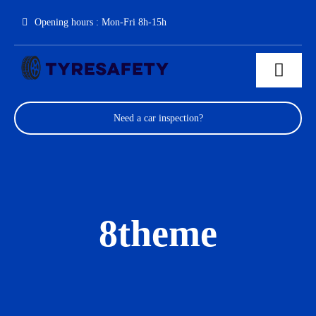
Skip
Opening hours : Mon-Fri 8h-15h
to
content
Toggl
Navig
About us
Need a car inspection?
Mechanical engineering
Contact
8theme
How temperature monitoring can prevent tire wear
Partners