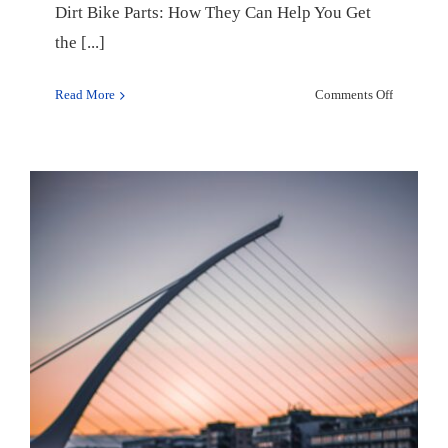
Dirt Bike Parts: How They Can Help You Get
Auto
the [...]
on
Read More
Comments Off
Dirt
Bike
Parts:
How
They
Can
Help
You
Get
the
Most
Out
of
Your
Ride