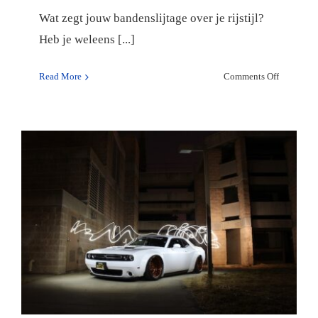
en
Wat zegt jouw bandenslijtage over je rijstijl?
slimme
Heb je weleens [...]
tips
on
Read More
Comments Off
Wat
zegt
jouw
bandensli
over
je
rijstijl?