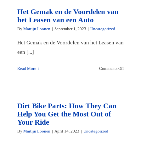
Het Gemak en de Voordelen van
het Leasen van een Auto
By
Martijn Loonen
|
September 1, 2023
|
Uncategorized
Het Gemak en de Voordelen van het Leasen van
een [...]
on
Read More
Comments Off
Het
Gemak
en
de
Voordelen
Dirt Bike Parts: How They Can
van
Help You Get the Most Out of
het
Your Ride
Leasen
By
Martijn Loonen
|
April 14, 2023
|
Uncategorized
van
een