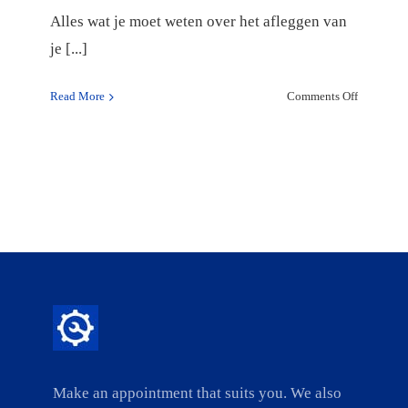
Alles wat je moet weten over het afleggen van
je [...]
on
Read More
Comments Off
Alles
wat
je
moet
weten
over
het
afleggen
van
je
motor
theorie-
examen
Make an appointment that suits you. We also