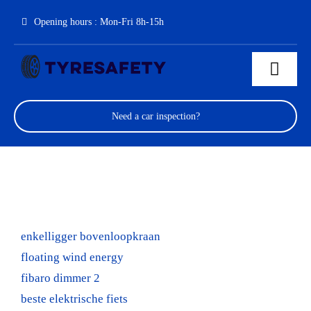
Skip
Opening hours : Mon-Fri 8h-15h
to
content
Toggl
Navig
About us
Need a car inspection?
Mechanical engineering
Contact
How temperature monitoring can prevent tire wear
enkelligger bovenloopkraan
floating wind energy
Partners
fibaro dimmer 2
beste elektrische fiets